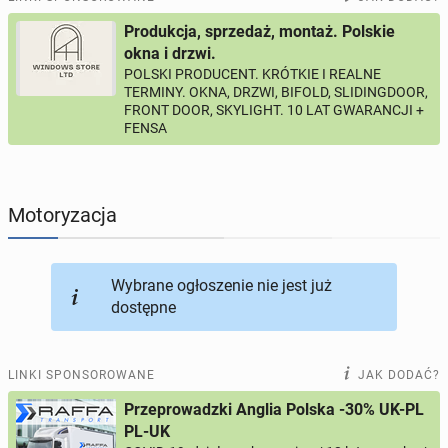
Produkcja, sprzedaż, montaż. Polskie
PROFILE KANDYDATÓW
291
profili online
okna i drzwi.
POLSKI PRODUCENT. KRÓTKIE I REALNE
TERMINY. OKNA, DRZWI, BIFOLD, SLIDINGDOOR,
USŁUGI
163
ogłoszenia online
FRONT DOOR, SKYLIGHT. 10 LAT GWARANCJI +
FENSA
MOTORYZACJA
10
ogłoszeń online
KUPIĘ & SPRZEDAM
45
ogłoszeń online
Motoryzacja
TOWARZYSKIE
112
ogłoszeń online
Wybrane ogłoszenie nie jest już
dostępne
LINKI SPONSOROWANE
JAK DODAĆ?
Przeprowadzki Anglia Polska -30% UK-PL
PL-UK