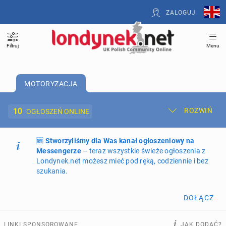
ZALOGUJ
Filtruj
Menu
MOTORYZACJA
10
ROZWIŃ
OGŁOSZEŃ ONLINE
🆕
Dodaj ogłoszenie
Stworzyliśmy dla Was kanał ogłoszeniowy na
Moje ogłoszenia
Messengerze
– teraz wszystkie świeże ogłoszenia z
Londynek.net możesz mieć pod ręką, codziennie i bez
Oferta i cennik ogłoszeń
szukania.
NIERUCHOMOŚCI
267
ogłoszeń online
DOŁĄCZ
PRACĘ OFERUJĄ
190
ogłoszeń online
LINKI SPONSOROWANE
JAK DODAĆ?