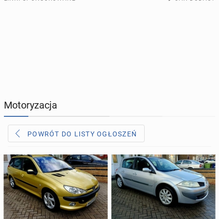
Produkcja, sprzedaż, montaż. Polskie
PROFILE KANDYDATÓW
290
profili online
okna i drzwi.
POLSKI PRODUCENT. KRÓTKIE I REALNE
TERMINY. OKNA, DRZWI, BIFOLD, SLIDINGDOOR,
USŁUGI
165
ogłoszeń online
FRONT DOOR, SKYLIGHT. 10 LAT GWARANCJI +
FENSA
MOTORYZACJA
12
ogłoszeń online
KUPIĘ & SPRZEDAM
43
ogłoszenia online
Motoryzacja
TOWARZYSKIE
114
ogłoszeń online
POWRÓT DO LISTY OGŁOSZEŃ