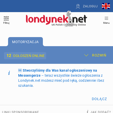
ZALOGUJ
Filtruj
Menu
MOTORYZACJA
12
ROZWIŃ
OGŁOSZEŃ ONLINE
🆕
Dodaj ogłoszenie
Stworzyliśmy dla Was kanał ogłoszeniowy na
Moje ogłoszenia
Messengerze
– teraz wszystkie świeże ogłoszenia z
Londynek.net możesz mieć pod ręką, codziennie i bez
Oferta i cennik ogłoszeń
szukania.
NIERUCHOMOŚCI
260
ogłoszeń online
DOŁĄCZ
PRACĘ OFERUJĄ
193
ogłoszenia online
LINKI SPONSOROWANE
JAK DODAĆ?