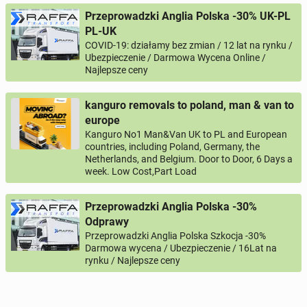
Przeprowadzki Anglia Polska -30% UK-PL
PL-UK
COVID-19: działamy bez zmian / 12 lat na rynku /
0 / 1000
Ubezpieczenie / Darmowa Wycena Online /
Najlepsze ceny
Imię i nazwisko
kanguro removals to poland, man & van to
europe
Twój email
Kanguro No1 Man&Van UK to PL and European
countries, including Poland, Germany, the
Netherlands, and Belgium. Door to Door, 6 Days a
week. Low Cost,Part Load
Twój telefon
Przeprowadzki Anglia Polska -30%
Numer telefon wg wzoru
, np.:
NR KIERUNKOWY KRAJU
NR TELEFONU
lub
+44
7123456789
+48
221234567
Odprawy
Przeprowadzki Anglia Polska Szkocja -30%
Darmowa wycena / Ubezpieczenie / 16Lat na
Pytanie aktywujące
rynku / Najlepsze ceny
*
- Pola oznaczone gwiazdką są wymagane!