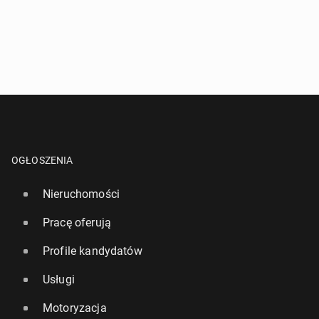
^
- Przynajmniej jedna forma kontaktu jest wymagana!
WYŚLIJ ZAPYTANIE
OGŁOSZENIA
Nieruchomości
Pracę oferują
Profile kandydatów
Usługi
Motoryzacja