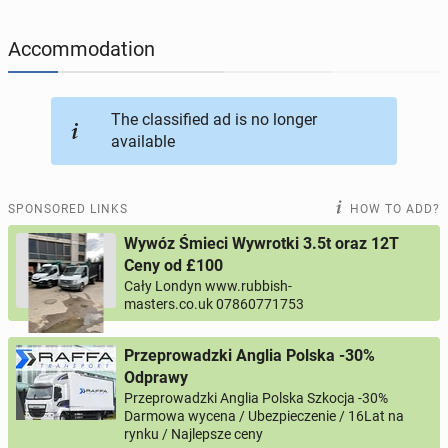
JOBS
202
online ads
Accommodation
JOBSEEKERS
305
online profiles
BUSINESS
166
online ads
The classified ad is no longer
available
AUTOMOTIVE
12
online ads
SPONSORED LINKS
HOW TO ADD?
BUY & SELL
44
online ads
Wywóz Śmieci Wywrotki 3.5t oraz 12T
Ceny od £100
PERSONALS
117
online ads
Cały Londyn www.rubbish-
masters.co.uk 07860771753
Przeprowadzki Anglia Polska -30%
Odprawy
Przeprowadzki Anglia Polska Szkocja -30%
Darmowa wycena / Ubezpieczenie / 16Lat na
rynku / Najlepsze ceny