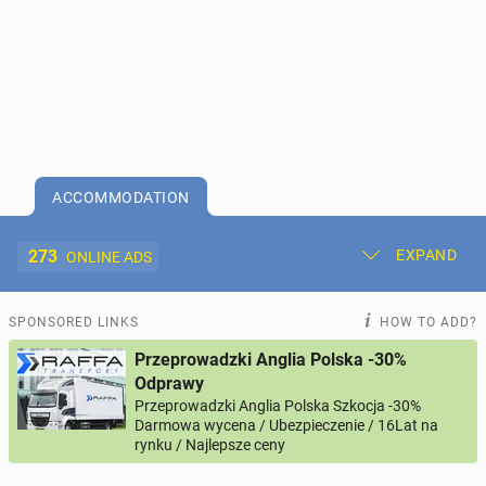
ACCOMMODATION
273
EXPAND
ONLINE ADS
Post New Ad
My Ads
SPONSORED LINKS
HOW TO ADD?
Przeprowadzki Anglia Polska -30%
Offer and Adverts Price
Odprawy
Przeprowadzki Anglia Polska Szkocja -30%
Darmowa wycena / Ubezpieczenie / 16Lat na
ACCOMMODATION
273
online ads
rynku / Najlepsze ceny