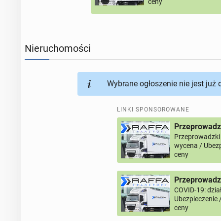
ceny
Nieruchomości
Wybrane ogłoszenie nie jest już
LINKI SPONSOROWANE
Przeprowadz
Przeprowadzki
wycena / Ubezp
ceny
Przeprowadzk
COVID-19: dział
Ubezpieczenie 
ceny