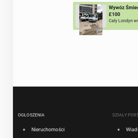
Wywóz Śmieci
£100
Cały Londyn w
OGŁOSZENIA
DZIAŁY POR
Nieruchomości
Wiad