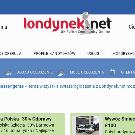
lnia
Ci
CĘ OFERUJĄ
PROFILE KANDYDATÓW
USŁUGI
MOTORYZAC
DODAJ OGŁOSZENIE
MOJE OGŁOSZENIA
OFERTA
 Messengerze
– teraz wszystkie świeże ogłoszenia z Londynek.net może
ia Polska -30% Odprawy
Wywóz Śmieci
Polska Szkocja -30% Darmowa
£100
/ 16Lat na rynku / Najlepsze
Cały Londyn ww