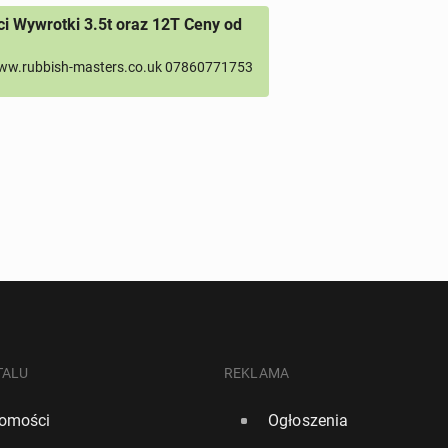
 Wywrotki 3.5t oraz 12T Ceny od
ww.rubbish-masters.co.uk 07860771753
TALU
REKLAMA
omości
Ogłoszenia