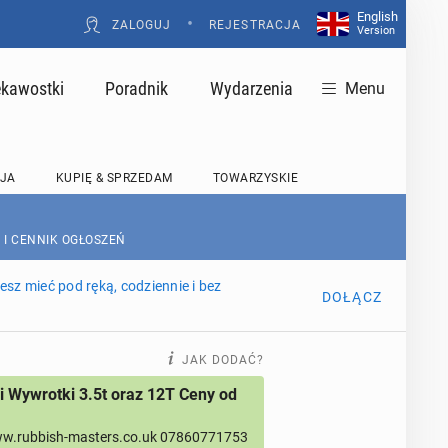
English
•
ZALOGUJ
REJESTRACJA
Version
ekawostki
Poradnik
Wydarzenia
Menu
JA
KUPIĘ & SPRZEDAM
TOWARZYSKIE
 I CENNIK OGŁOSZEŃ
sz mieć pod ręką, codziennie i bez
DOŁĄCZ
JAK DODAĆ?
 Wywrotki 3.5t oraz 12T Ceny od
w.rubbish-masters.co.uk 07860771753