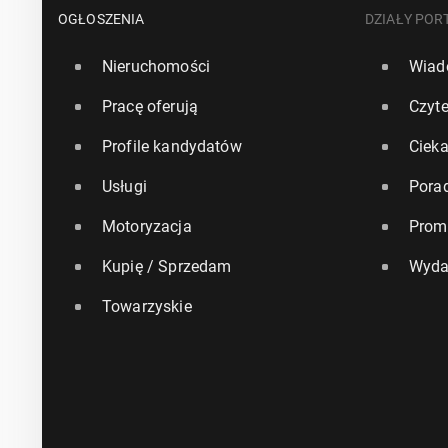
OGŁOSZENIA
DZIAŁY POR
Nieruchomości
Wiad
Pracę oferują
Czyte
Profile kandydatów
Ciek
Usługi
Pora
Motoryzacja
Prom
Kupię / Sprzedam
Wyda
Towarzyskie