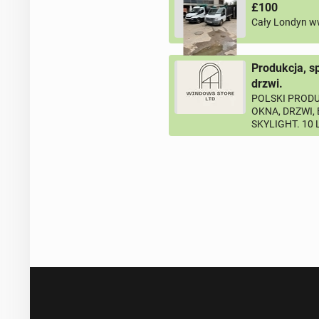
£100
Cały Londyn w
Produkcja, s
drzwi.
POLSKI PRODU
OKNA, DRZWI,
SKYLIGHT. 10