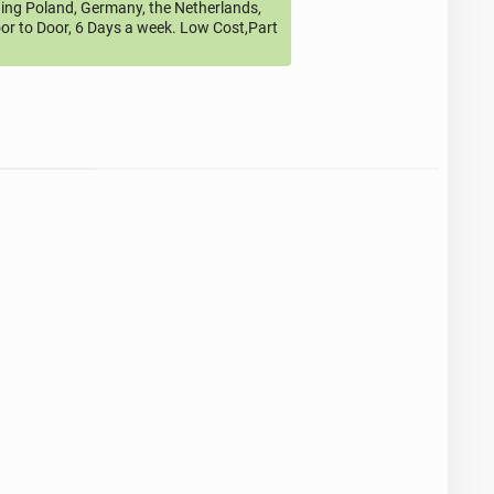
ding Poland, Germany, the Netherlands,
or to Door, 6 Days a week. Low Cost,Part