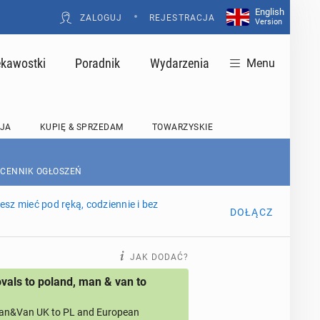
English
•
ZALOGUJ
REJESTRACJA
Version
ekawostki
Poradnik
Wydarzenia
Menu
JA
KUPIĘ & SPRZEDAM
TOWARZYSKIE
 CENNIK OGŁOSZEŃ
sz mieć pod ręką, codziennie i bez
DOŁĄCZ
JAK DODAĆ?
als to poland, man & van to
an&Van UK to PL and European