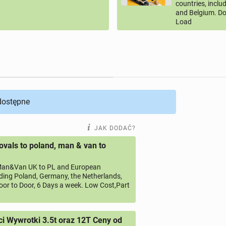
countries, inclu
and Belgium. Do
Load
 dostępne
JAK DODAĆ?
vals to poland, man & van to
an&Van UK to PL and European
uding Poland, Germany, the Netherlands,
oor to Door, 6 Days a week. Low Cost,Part
 Wywrotki 3.5t oraz 12T Ceny od