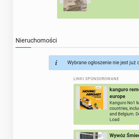
Nieruchomości
Wybrane ogłoszenie nie jest już
LINKI SPONSOROWANE
kanguro remo
europe
Kanguro No1 M
countries, incl
and Belgium. D
Load
Wywóz Śmieci