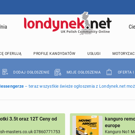
lnia
Ci
CĘ OFERUJĄ
PROFILE KANDYDATÓW
USŁUGI
MOTORYZAC
DODAJ OGŁOSZENIE
MOJE OGŁOSZENIA
OFERTA I
 Messengerze
– teraz wszystkie świeże ogłoszenia z Londynek.net może
tki 3.5t oraz 12T Ceny od
kanguro remov
europe
ish-masters.co.uk 07860771753
Kanguro No1 M