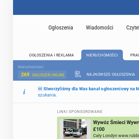
Ogłoszenia
Wiadomości
Czyte
OGŁOSZENIA I REKLAMA
NIERUCHOMOŚCI
PRA
Nieruchomości
269
NAJNOWSZE OGŁOSZENIA
OGŁOSZEŃ ONLINE
🆕
Stworzyliśmy dla Was kanał ogłoszeniowy na
szukania.
LINKI SPONSOROWANE
Wywóz Śmieci Wywro
£100
Cały Londyn www.rubb