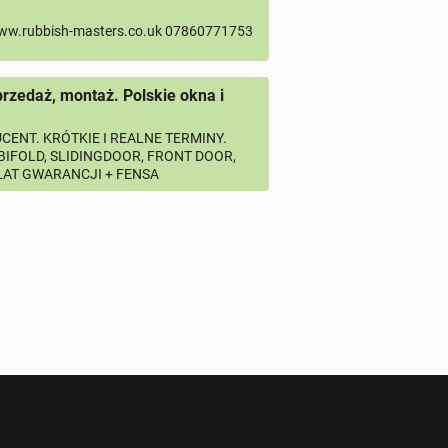
ww.rubbish-masters.co.uk 07860771753
przedaż, montaż. Polskie okna i
CENT. KRÓTKIE I REALNE TERMINY.
 BIFOLD, SLIDINGDOOR, FRONT DOOR,
 LAT GWARANCJI + FENSA