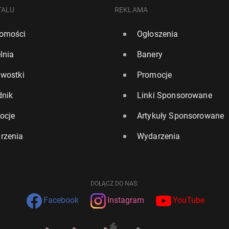
TALU
REKLAMA
omości
Ogłoszenia
lnia
Banery
awostki
Promocje
dnik
Linki Sponsorowane
ocje
Artykuły Sponsorowane
rzenia
Wydarzenia
DOŁĄCZ DO NAS:
Facebook
Instagram
YouTube