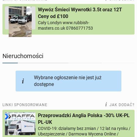
Wywóz Śmieci Wywrotki 3.5t oraz 12T
PROFILE KANDYDATÓW
295
profili online
Ceny od £100
Cały Londyn www.rubbish-
masters.co.uk 07860771753
USŁUGI
165
ogłoszeń online
MOTORYZACJA
12
ogłoszeń online
Nieruchomości
KUPIĘ & SPRZEDAM
43
ogłoszenia online
Wybrane ogłoszenie nie jest już
TOWARZYSKIE
115
ogłoszeń online
dostępne
LINKI SPONSOROWANE
JAK DODAĆ?
Przeprowadzki Anglia Polska -30% UK-PL
PL-UK
COVID-19: działamy bez zmian / 12 lat na rynku /
Ubezpieczenie / Darmowa Wycena Online /