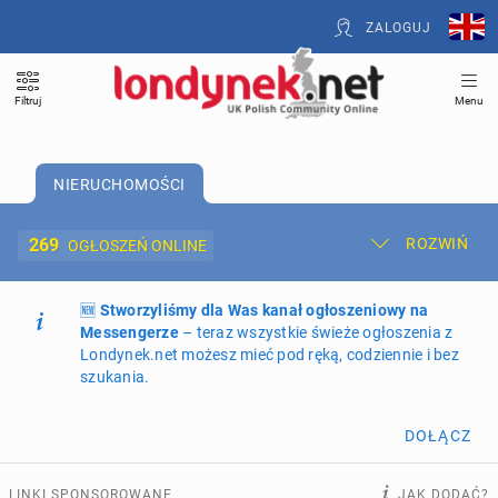
ZALOGUJ
Filtruj
Menu
NIERUCHOMOŚCI
269
ROZWIŃ
OGŁOSZEŃ ONLINE
🆕
Dodaj ogłoszenie
Stworzyliśmy dla Was kanał ogłoszeniowy na
Moje ogłoszenia
Messengerze
– teraz wszystkie świeże ogłoszenia z
Londynek.net możesz mieć pod ręką, codziennie i bez
Oferta i cennik ogłoszeń
szukania.
NIERUCHOMOŚCI
269
ogłoszeń online
DOŁĄCZ
PRACĘ OFERUJĄ
197
ogłoszeń online
LINKI SPONSOROWANE
JAK DODAĆ?