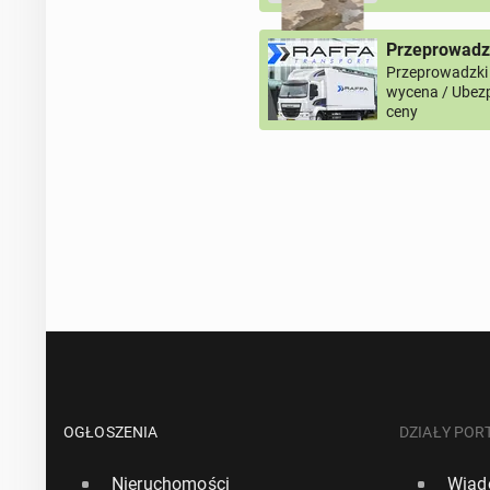
Przeprowadz
Przeprowadzki
wycena / Ubezp
ceny
OGŁOSZENIA
DZIAŁY POR
Nieruchomości
Wiad