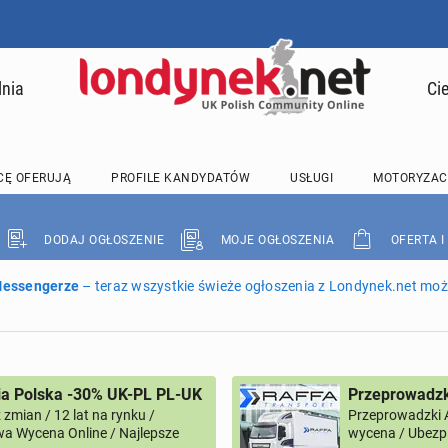
lnia
Ci
CĘ OFERUJĄ
PROFILE KANDYDATÓW
USŁUGI
MOTORYZAC
DODAJ OGŁOSZENIE
MOJE OGŁOSZENIA
OFERTA I
 Messengerze
– teraz wszystkie świeże ogłoszenia z Londynek.net może
ia Polska -30% UK-PL PL-UK
Przeprowadzk
zmian / 12 lat na rynku /
Przeprowadzki 
a Wycena Online / Najlepsze
wycena / Ubezpi