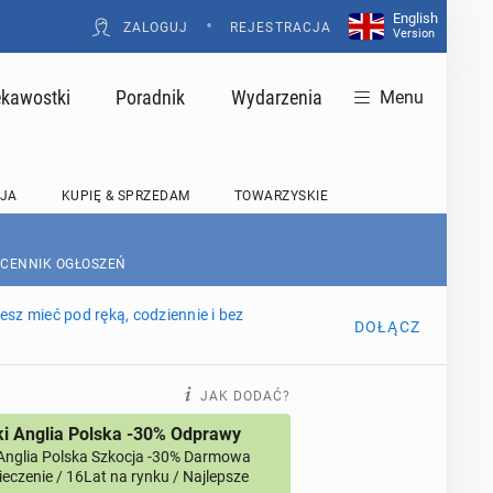
English
•
ZALOGUJ
REJESTRACJA
Version
ekawostki
Poradnik
Wydarzenia
Menu
JA
KUPIĘ & SPRZEDAM
TOWARZYSKIE
 CENNIK OGŁOSZEŃ
sz mieć pod ręką, codziennie i bez
DOŁĄCZ
JAK DODAĆ?
i Anglia Polska -30% Odprawy
Anglia Polska Szkocja -30% Darmowa
eczenie / 16Lat na rynku / Najlepsze