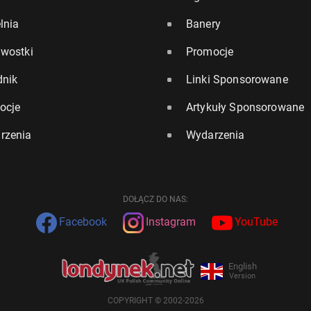
lnia
Banery
awostki
Promocje
dnik
Linki Sponsorowane
ocje
Artykuły Sponsorowane
rzenia
Wydarzenia
DOŁĄCZ DO NAS:
Facebook
Instagram
YouTube
English
Version
COPYRIGHT © 2002-2026