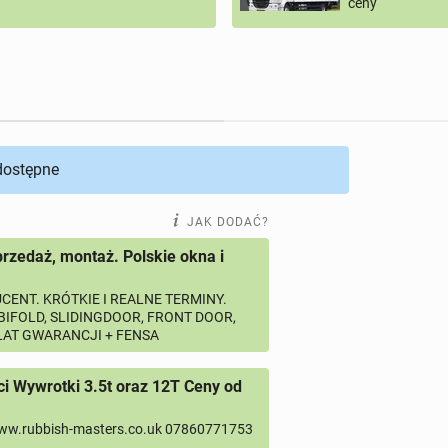
ceny
 dostępne
JAK DODAĆ?
przedaż, montaż. Polskie okna i
CENT. KRÓTKIE I REALNE TERMINY.
 BIFOLD, SLIDINGDOOR, FRONT DOOR,
 LAT GWARANCJI + FENSA
 Wywrotki 3.5t oraz 12T Ceny od
ww.rubbish-masters.co.uk 07860771753