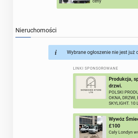
ceny
Nieruchomości
Wybrane ogłoszenie nie jest już
LINKI SPONSOROWANE
Produkcja, s
drzwi.
POLSKI PRODU
OKNA, DRZWI,
SKYLIGHT. 10
Wywóz Śmieci
£100
Cały Londyn w