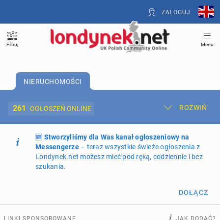
ZALOGUJ
Filtruj
Menu
NIERUCHOMOŚCI
261
ROZWIŃ
OGŁOSZEŃ ONLINE
🆕
Dodaj ogłoszenie
Stworzyliśmy dla Was kanał ogłoszeniowy na
Moje ogłoszenia
Messengerze
– teraz wszystkie świeże ogłoszenia z
Londynek.net możesz mieć pod ręką, codziennie i bez
Oferta i cennik ogłoszeń
szukania.
NIERUCHOMOŚCI
261
ogłoszeń online
DOŁĄCZ
PRACĘ OFERUJĄ
193
ogłoszenia online
LINKI SPONSOROWANE
JAK DODAĆ?