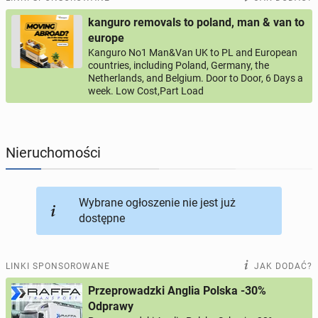
kanguro removals to poland, man & van to
PROFILE KANDYDATÓW
290
profili online
europe
Kanguro No1 Man&Van UK to PL and European
countries, including Poland, Germany, the
USŁUGI
165
ogłoszeń online
Netherlands, and Belgium. Door to Door, 6 Days a
week. Low Cost,Part Load
MOTORYZACJA
12
ogłoszeń online
KUPIĘ & SPRZEDAM
43
ogłoszenia online
Nieruchomości
TOWARZYSKIE
114
ogłoszeń online
Wybrane ogłoszenie nie jest już
dostępne
LINKI SPONSOROWANE
JAK DODAĆ?
Przeprowadzki Anglia Polska -30%
Odprawy