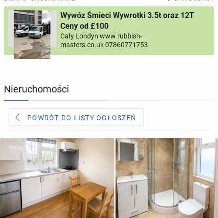
Wywóz Śmieci Wywrotki 3.5t oraz 12T
PROFILE KANDYDATÓW
286
profili online
Ceny od £100
Cały Londyn www.rubbish-
masters.co.uk 07860771753
USŁUGI
164
ogłoszenia online
MOTORYZACJA
10
ogłoszeń online
Nieruchomości
KUPIĘ & SPRZEDAM
43
ogłoszenia online
POWRÓT DO LISTY OGŁOSZEŃ
TOWARZYSKIE
115
ogłoszeń online