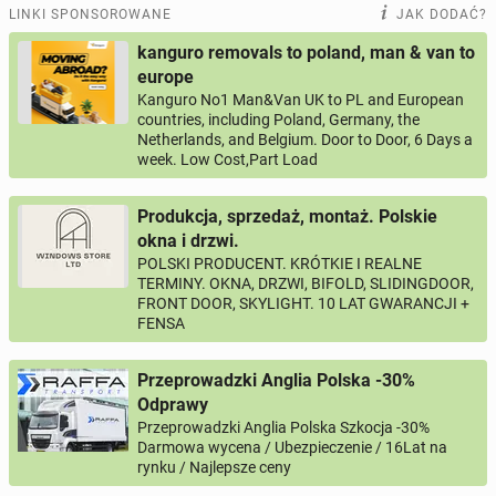
LINKI SPONSOROWANE
JAK DODAĆ?
Odpowiedz na ofertę tego ogłoszenia
kanguro removals to poland, man & van to
europe
Wiadomość
Kanguro No1 Man&Van UK to PL and European
countries, including Poland, Germany, the
Netherlands, and Belgium. Door to Door, 6 Days a
week. Low Cost,Part Load
0 / 1000
Produkcja, sprzedaż, montaż. Polskie
okna i drzwi.
Imię i nazwisko
POLSKI PRODUCENT. KRÓTKIE I REALNE
TERMINY. OKNA, DRZWI, BIFOLD, SLIDINGDOOR,
FRONT DOOR, SKYLIGHT. 10 LAT GWARANCJI +
FENSA
Twój email
Przeprowadzki Anglia Polska -30%
Odprawy
Twój telefon
Przeprowadzki Anglia Polska Szkocja -30%
Darmowa wycena / Ubezpieczenie / 16Lat na
Numer telefon wg wzoru
, np.:
NR KIERUNKOWY KRAJU
NR TELEFONU
rynku / Najlepsze ceny
lub
+44
7123456789
+48
221234567