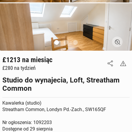
£1213
na miesiąc
£280
na tydzień
Studio do wynajecia, Loft, Streatham
Common
Kawalerka (studio)
Streatham Common, Londyn Pd.-Zach., SW165QF
Nr ogłoszenia: 1092203
Dostępne od
29 sierpnia