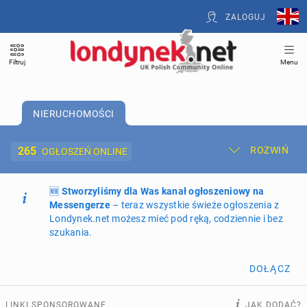
ZALOGUJ
Filtruj
Menu
NIERUCHOMOŚCI
265
ROZWIŃ
OGŁOSZEŃ ONLINE
🆕
Dodaj ogłoszenie
Stworzyliśmy dla Was kanał ogłoszeniowy na
Moje ogłoszenia
Messengerze
– teraz wszystkie świeże ogłoszenia z
Londynek.net możesz mieć pod ręką, codziennie i bez
Oferta i cennik ogłoszeń
szukania.
NIERUCHOMOŚCI
265
ogłoszeń online
DOŁĄCZ
PRACĘ OFERUJĄ
197
ogłoszeń online
LINKI SPONSOROWANE
JAK DODAĆ?