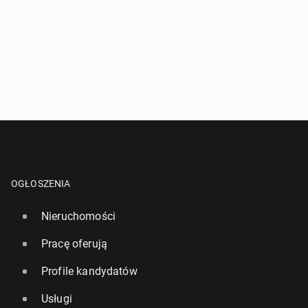
Pytanie aktywujące
*
- Pola oznaczone gwiazdką są wymagane!
^
- Przynajmniej jedna forma kontaktu jest wymagana!
WYŚLIJ ZAPYTANIE
OGŁOSZENIA
Nieruchomości
Pracę oferują
Profile kandydatów
Usługi