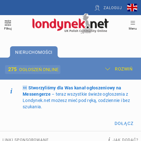
ZALOGUJ
Filtruj
Menu
NIERUCHOMOŚCI
275
ROZWIŃ
OGŁOSZEŃ ONLINE
🆕
Dodaj ogłoszenie
Stworzyliśmy dla Was kanał ogłoszeniowy na
Moje ogłoszenia
Messengerze
– teraz wszystkie świeże ogłoszenia z
Londynek.net możesz mieć pod ręką, codziennie i bez
Oferta i cennik ogłoszeń
szukania.
NIERUCHOMOŚCI
275
ogłoszeń online
DOŁĄCZ
PRACĘ OFERUJĄ
202
ogłoszenia online
LINKI SPONSOROWANE
JAK DODAĆ?