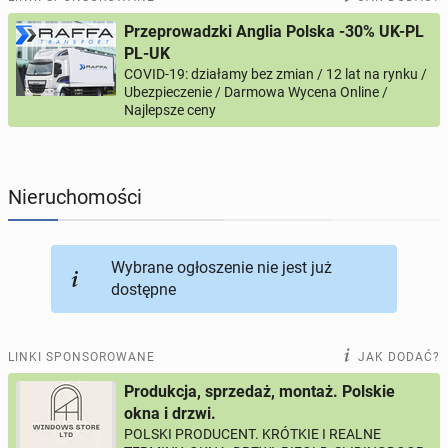
Przeprowadzki Anglia Polska -30% UK-PL
PROFILE KANDYDATÓW
305
profili online
PL-UK
COVID-19: działamy bez zmian / 12 lat na rynku /
Ubezpieczenie / Darmowa Wycena Online /
USŁUGI
166
ogłoszeń online
Najlepsze ceny
MOTORYZACJA
12
ogłoszeń online
Nieruchomości
KUPIĘ & SPRZEDAM
44
ogłoszenia online
TOWARZYSKIE
117
ogłoszeń online
Wybrane ogłoszenie nie jest już
dostępne
LINKI SPONSOROWANE
JAK DODAĆ?
Produkcja, sprzedaż, montaż. Polskie
okna i drzwi.
POLSKI PRODUCENT. KRÓTKIE I REALNE