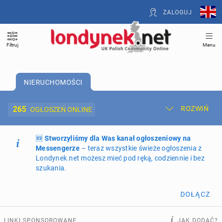
ZALOGUJ
Filtruj
Menu
NIERUCHOMOŚCI
265
ROZWIŃ
OGŁOSZEŃ ONLINE
🆕
Dodaj ogłoszenie
Stworzyliśmy dla Was kanał ogłoszeniowy na
Moje ogłoszenia
Messengerze
– teraz wszystkie świeże ogłoszenia z
Londynek.net możesz mieć pod ręką, codziennie i bez
Oferta i cennik ogłoszeń
szukania.
NIERUCHOMOŚCI
265
ogłoszeń online
DOŁĄCZ
PRACĘ OFERUJĄ
199
ogłoszeń online
LINKI SPONSOROWANE
JAK DODAĆ?