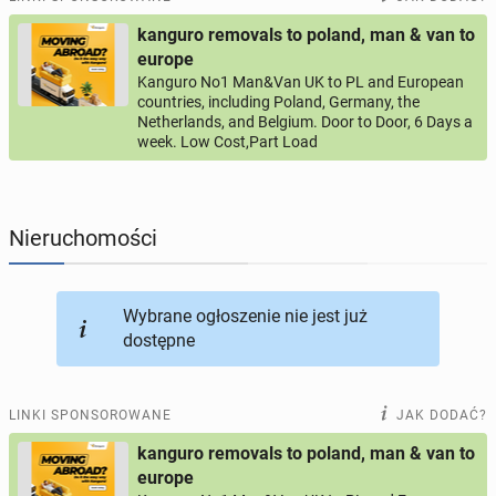
kanguro removals to poland, man & van to
PROFILE KANDYDATÓW
286
profili online
europe
Kanguro No1 Man&Van UK to PL and European
countries, including Poland, Germany, the
USŁUGI
164
ogłoszenia online
Netherlands, and Belgium. Door to Door, 6 Days a
week. Low Cost,Part Load
MOTORYZACJA
10
ogłoszeń online
KUPIĘ & SPRZEDAM
44
ogłoszenia online
Nieruchomości
TOWARZYSKIE
116
ogłoszeń online
Wybrane ogłoszenie nie jest już
dostępne
LINKI SPONSOROWANE
JAK DODAĆ?
kanguro removals to poland, man & van to
europe