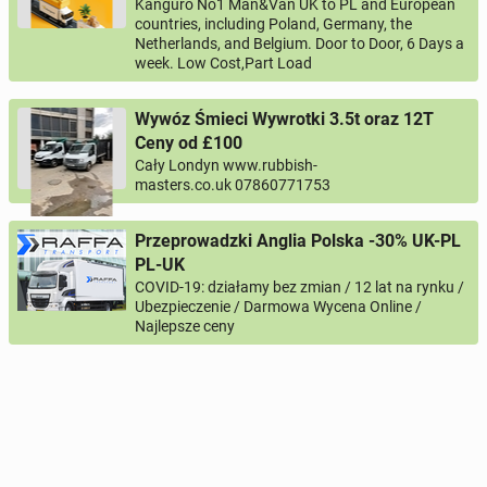
Kanguro No1 Man&Van UK to PL and European
countries, including Poland, Germany, the
Netherlands, and Belgium. Door to Door, 6 Days a
week. Low Cost,Part Load
Wywóz Śmieci Wywrotki 3.5t oraz 12T
Ceny od £100
Cały Londyn www.rubbish-
masters.co.uk 07860771753
Przeprowadzki Anglia Polska -30% UK-PL
PL-UK
COVID-19: działamy bez zmian / 12 lat na rynku /
Ubezpieczenie / Darmowa Wycena Online /
Najlepsze ceny