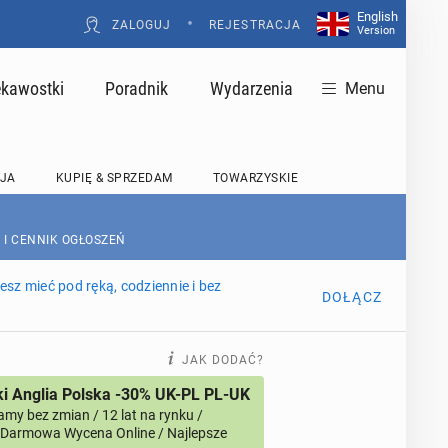
English
•
ZALOGUJ
REJESTRACJA
Version
ekawostki
Poradnik
Wydarzenia
Menu
JA
KUPIĘ & SPRZEDAM
TOWARZYSKIE
 I CENNIK OGŁOSZEŃ
sz mieć pod ręką, codziennie i bez
DOŁĄCZ
JAK DODAĆ?
i Anglia Polska -30% UK-PL PL-UK
amy bez zmian / 12 lat na rynku /
/ Darmowa Wycena Online / Najlepsze