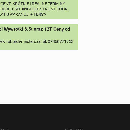
CENT. KRÓTKIE I REALNE TERMINY.
 BIFOLD, SLIDINGDOOR, FRONT DOOR,
 LAT GWARANCJI + FENSA
 Wywrotki 3.5t oraz 12T Ceny od
ww.rubbish-masters.co.uk 07860771753