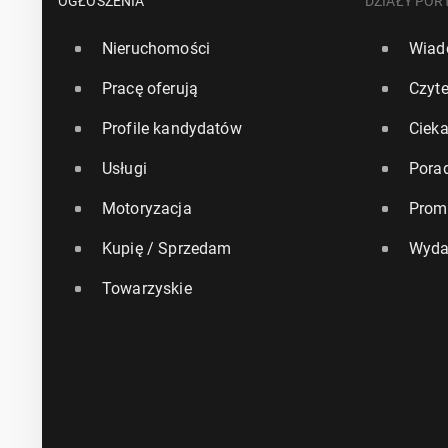
OGŁOSZENIA
DZIAŁY POR
Nieruchomości
Wiad
Pracę oferują
Czyte
Profile kandydatów
Ciek
Usługi
Pora
Motoryzacja
Prom
Kupię / Sprzedam
Wyda
Towarzyskie