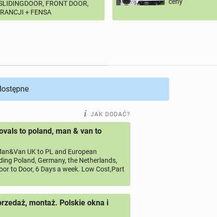
ceny
 SLIDINGDOOR, FRONT DOOR,
ARANCJI + FENSA
 dostępne
JAK DODAĆ?
vals to poland, man & van to
an&Van UK to PL and European
uding Poland, Germany, the Netherlands,
oor to Door, 6 Days a week. Low Cost,Part
przedaż, montaż. Polskie okna i