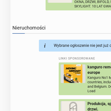
OKNA, DRZWI, BIFOLD,
SKYLIGHT. 10 LAT GW
Nieruchomości
Wybrane ogłoszenie nie jest już
LINKI SPONSOROWANE
kanguro remo
europe
Kanguro No1 M
countries, incl
and Belgium. D
Load
Produkcja, s
drzwi.