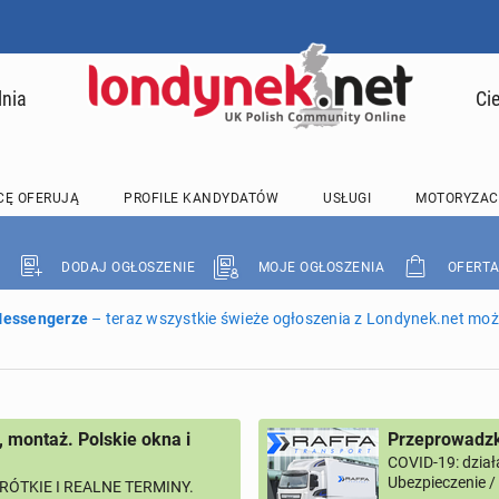
lnia
Ci
CĘ OFERUJĄ
PROFILE KANDYDATÓW
USŁUGI
MOTORYZAC
DODAJ OGŁOSZENIE
MOJE OGŁOSZENIA
OFERTA
 Messengerze
– teraz wszystkie świeże ogłoszenia z Londynek.net może
, montaż. Polskie okna i
Przeprowadzk
COVID-19: dział
Ubezpieczenie 
RÓTKIE I REALNE TERMINY.