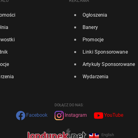
TALU
REKLAMA
omości
Ogłoszenia
lnia
Banery
awostki
Promocje
dnik
Linki Sponsorowane
ocje
Artykuły Sponsorowane
rzenia
Wydarzenia
DOŁĄCZ DO NAS:
Facebook
Instagram
YouTube
English