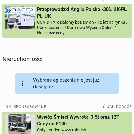
Przeprowadzki Anglia Polska -30% UK-PL
PROFILE KANDYDATÓW
295
profili online
PL-UK
COVID-19: działamy bez zmian / 12 lat na rynku /
Ubezpieczenie / Darmowa Wycena Online /
USŁUGI
165
ogłoszeń online
Najlepsze ceny
MOTORYZACJA
12
ogłoszeń online
Nieruchomości
KUPIĘ & SPRZEDAM
43
ogłoszenia online
TOWARZYSKIE
115
ogłoszeń online
Wybrane ogłoszenie nie jest już
dostępne
LINKI SPONSOROWANE
JAK DODAĆ?
Wywóz Śmieci Wywrotki 3.5t oraz 12T
Ceny od £100
Cały Londyn www.rubbish-