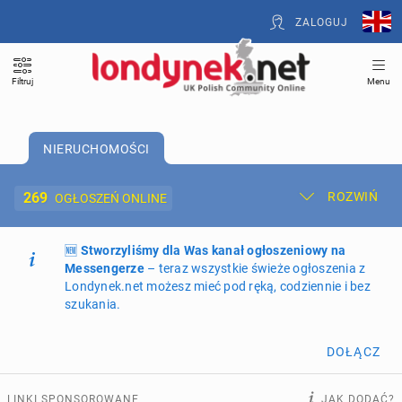
ZALOGUJ
Filtruj
Menu
NIERUCHOMOŚCI
269
ROZWIŃ
OGŁOSZEŃ ONLINE
🆕
Dodaj ogłoszenie
Stworzyliśmy dla Was kanał ogłoszeniowy na
Moje ogłoszenia
Messengerze
– teraz wszystkie świeże ogłoszenia z
Londynek.net możesz mieć pod ręką, codziennie i bez
Oferta i cennik ogłoszeń
szukania.
NIERUCHOMOŚCI
269
ogłoszeń online
DOŁĄCZ
PRACĘ OFERUJĄ
197
ogłoszeń online
LINKI SPONSOROWANE
JAK DODAĆ?