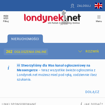
ZALOGUJ
Filtruj
Menu
NIERUCHOMOŚCI
262
ROZWIŃ
OGŁOSZENIA ONLINE
🆕
Dodaj ogłoszenie
Stworzyliśmy dla Was kanał ogłoszeniowy na
Moje ogłoszenia
Messengerze
– teraz wszystkie świeże ogłoszenia z
Londynek.net możesz mieć pod ręką, codziennie i bez
Oferta i cennik ogłoszeń
szukania.
NIERUCHOMOŚCI
262
ogłoszenia online
DOŁĄCZ
PRACĘ OFERUJĄ
194
ogłoszenia online
LINKI SPONSOROWANE
JAK DODAĆ?