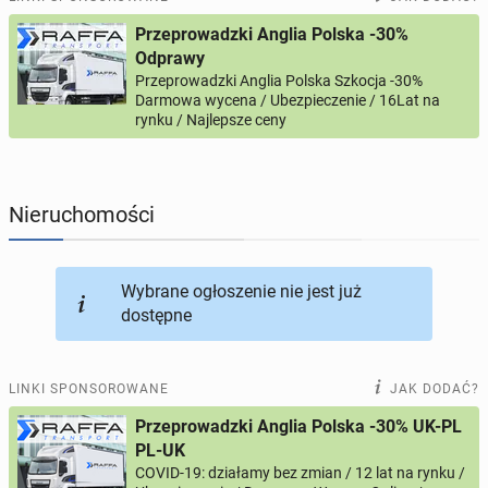
Przeprowadzki Anglia Polska -30%
PROFILE KANDYDATÓW
293
profile online
Odprawy
Przeprowadzki Anglia Polska Szkocja -30%
Darmowa wycena / Ubezpieczenie / 16Lat na
USŁUGI
165
ogłoszeń online
rynku / Najlepsze ceny
MOTORYZACJA
12
ogłoszeń online
Nieruchomości
KUPIĘ & SPRZEDAM
43
ogłoszenia online
TOWARZYSKIE
115
ogłoszeń online
Wybrane ogłoszenie nie jest już
dostępne
LINKI SPONSOROWANE
JAK DODAĆ?
Przeprowadzki Anglia Polska -30% UK-PL
PL-UK
COVID-19: działamy bez zmian / 12 lat na rynku /