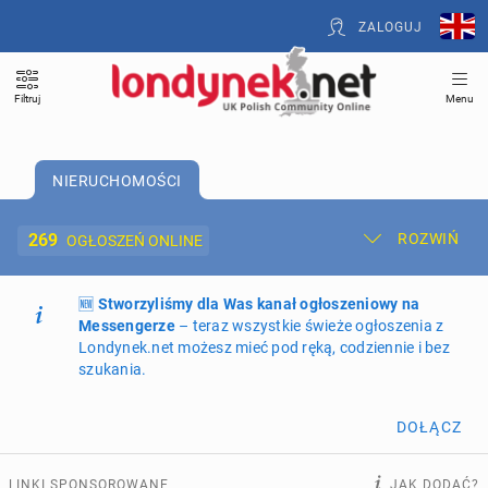
ZALOGUJ
Filtruj
Menu
NIERUCHOMOŚCI
269
ROZWIŃ
OGŁOSZEŃ ONLINE
🆕
Dodaj ogłoszenie
Stworzyliśmy dla Was kanał ogłoszeniowy na
Moje ogłoszenia
Messengerze
– teraz wszystkie świeże ogłoszenia z
Londynek.net możesz mieć pod ręką, codziennie i bez
Oferta i cennik ogłoszeń
szukania.
NIERUCHOMOŚCI
269
ogłoszeń online
DOŁĄCZ
PRACĘ OFERUJĄ
209
ogłoszeń online
LINKI SPONSOROWANE
JAK DODAĆ?