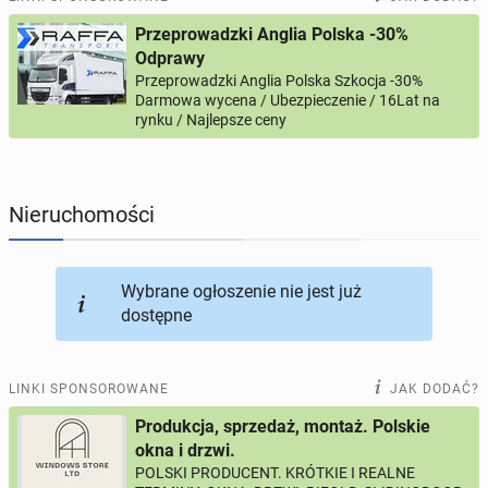
Przeprowadzki Anglia Polska -30%
PROFILE KANDYDATÓW
311
profili online
Odprawy
Przeprowadzki Anglia Polska Szkocja -30%
Darmowa wycena / Ubezpieczenie / 16Lat na
USŁUGI
169
ogłoszeń online
rynku / Najlepsze ceny
MOTORYZACJA
12
ogłoszeń online
Nieruchomości
KUPIĘ & SPRZEDAM
45
ogłoszeń online
TOWARZYSKIE
116
ogłoszeń online
Wybrane ogłoszenie nie jest już
dostępne
LINKI SPONSOROWANE
JAK DODAĆ?
Produkcja, sprzedaż, montaż. Polskie
okna i drzwi.
POLSKI PRODUCENT. KRÓTKIE I REALNE