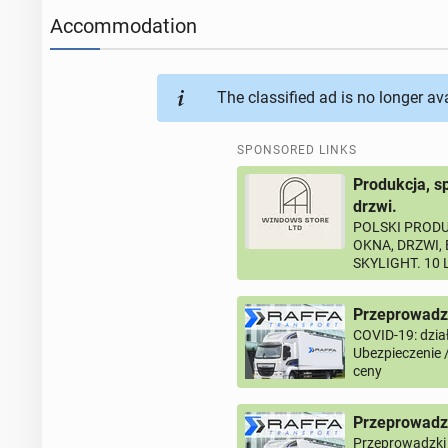
Accommodation
The classified ad is no longer av
SPONSORED LINKS
Produkcja, s
drzwi.
POLSKI PRODU
OKNA, DRZWI,
SKYLIGHT. 10
Przeprowadzk
COVID-19: dział
Ubezpieczenie 
ceny
Przeprowadz
Przeprowadzki