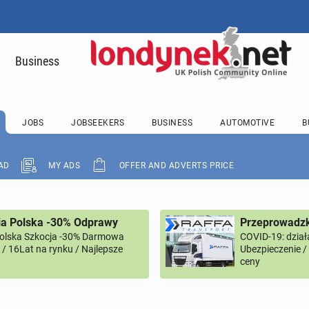
Business
JOBS
JOBSEEKERS
BUSINESS
AUTOMOTIVE
B
AD
MY ADS
OFFER AND ADVERTS PRICE
ia Polska -30% Odprawy
Przeprowadzk
Polska Szkocja -30% Darmowa
COVID-19: dział
/ 16Lat na rynku / Najlepsze
Ubezpieczenie 
ceny