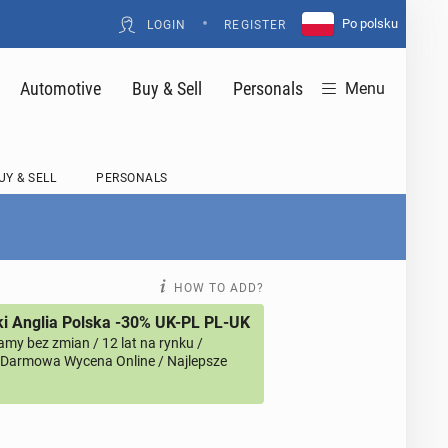
•
Po polsku
LOGIN
REGISTER
Automotive
Buy & Sell
Personals
Menu
UY & SELL
PERSONALS
HOW TO ADD?
i Anglia Polska -30% UK-PL PL-UK
amy bez zmian / 12 lat na rynku /
/ Darmowa Wycena Online / Najlepsze