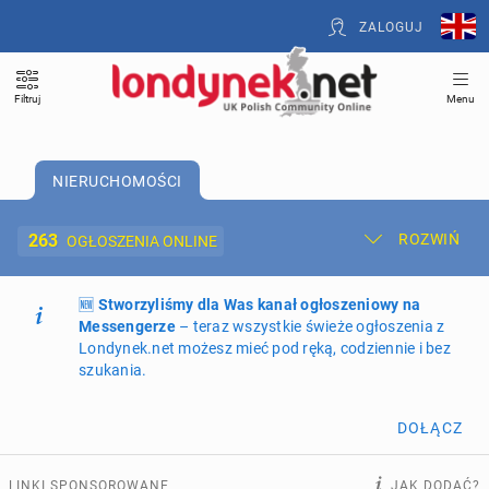
ZALOGUJ
Filtruj
Menu
NIERUCHOMOŚCI
263
ROZWIŃ
OGŁOSZENIA ONLINE
🆕
Dodaj ogłoszenie
Stworzyliśmy dla Was kanał ogłoszeniowy na
Moje ogłoszenia
Messengerze
– teraz wszystkie świeże ogłoszenia z
Londynek.net możesz mieć pod ręką, codziennie i bez
Oferta i cennik ogłoszeń
szukania.
NIERUCHOMOŚCI
263
ogłoszenia online
DOŁĄCZ
PRACĘ OFERUJĄ
192
ogłoszenia online
LINKI SPONSOROWANE
JAK DODAĆ?