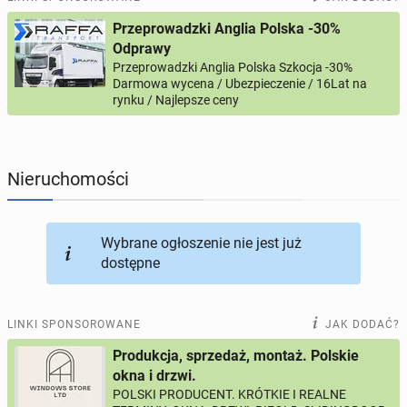
Przeprowadzki Anglia Polska -30%
PROFILE KANDYDATÓW
289
profili online
Odprawy
Przeprowadzki Anglia Polska Szkocja -30%
Darmowa wycena / Ubezpieczenie / 16Lat na
USŁUGI
164
ogłoszenia online
rynku / Najlepsze ceny
MOTORYZACJA
10
ogłoszeń online
Nieruchomości
KUPIĘ & SPRZEDAM
43
ogłoszenia online
TOWARZYSKIE
115
ogłoszeń online
Wybrane ogłoszenie nie jest już
dostępne
LINKI SPONSOROWANE
JAK DODAĆ?
Produkcja, sprzedaż, montaż. Polskie
okna i drzwi.
POLSKI PRODUCENT. KRÓTKIE I REALNE