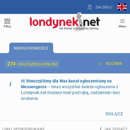
ZALOGUJ
Filtruj
Menu
NIERUCHOMOŚCI
274
ROZWIŃ
OGŁOSZENIA ONLINE
🆕
Dodaj ogłoszenie
Stworzyliśmy dla Was kanał ogłoszeniowy na
Moje ogłoszenia
Messengerze
– teraz wszystkie świeże ogłoszenia z
Londynek.net możesz mieć pod ręką, codziennie i bez
Oferta i cennik ogłoszeń
szukania.
NIERUCHOMOŚCI
274
ogłoszenia online
DOŁĄCZ
PRACĘ OFERUJĄ
202
ogłoszenia online
LINKI SPONSOROWANE
JAK DODAĆ?