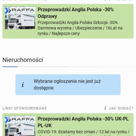
Przeprowadzki Anglia Polska -30%
PROFILE KANDYDATÓW
303
profile online
Odprawy
Przeprowadzki Anglia Polska Szkocja -30%
Darmowa wycena / Ubezpieczenie / 16Lat na
USŁUGI
166
ogłoszeń online
rynku / Najlepsze ceny
MOTORYZACJA
12
ogłoszeń online
Nieruchomości
KUPIĘ & SPRZEDAM
44
ogłoszenia online
TOWARZYSKIE
119
ogłoszeń online
Wybrane ogłoszenie nie jest już
dostępne
LINKI SPONSOROWANE
JAK DODAĆ?
Przeprowadzki Anglia Polska -30% UK-PL
PL-UK
COVID-19: działamy bez zmian / 12 lat na rynku /